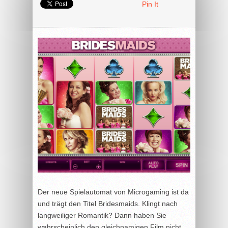
Pin It
Der neue Spielautomat von Microgaming ist da
und trägt den Titel Bridesmaids. Klingt nach
langweiliger Romantik? Dann haben Sie
wahrscheinlich den gleichnamigen Film nicht