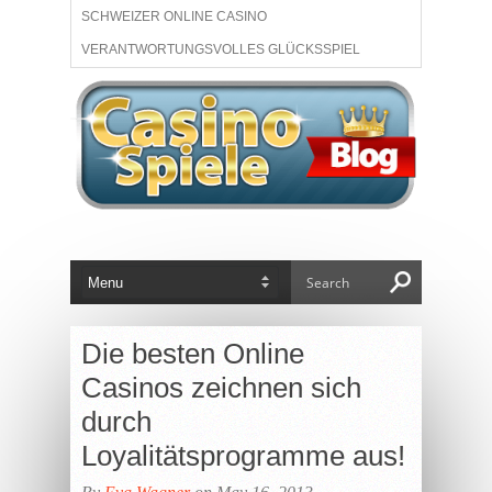
SCHWEIZER ONLINE CASINO
VERANTWORTUNGSVOLLES GLÜCKSSPIEL
ÜBER UNS
Die besten Online
Casinos zeichnen sich
durch
Loyalitätsprogramme aus!