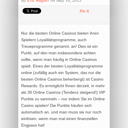
By
Eva Wagner
on May 16, 2013
Pin It
Nur die besten Online Casinos bieten ihren
Spielern Loyalitätsprogramme, auch
Treueprogramme genannt, an! Dies ist ein
Punkt, auf den man insbesondere achten
sollte, wenn man häufig in Online Casinos
spielt. Eines der besten Loyalitätsprogramme
online (zufällig auch ein System, das nur die
besten Online Casinos beherbergt) ist Casino
Rewards. Es ermöglicht Ihnen derzeit, in mehr
als 30 Online Casinos (Tendenz steigend!) VIP
Punkte zu sammeln – nur indem Sie im Online
Casino spielen! Die Punkte häufen sich
automatisch an, und man muss sie nur noch
einlösen, wenn man mal einen finanziellen
Engpass hat!