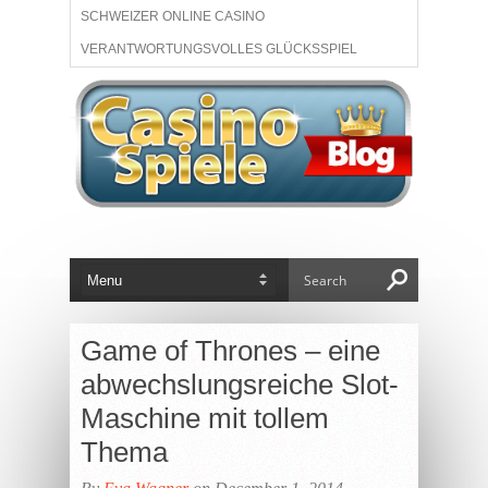
SCHWEIZER ONLINE CASINO
VERANTWORTUNGSVOLLES GLÜCKSSPIEL
ÜBER UNS
Game of Thrones – eine
abwechslungsreiche Slot-
Maschine mit tollem
Thema