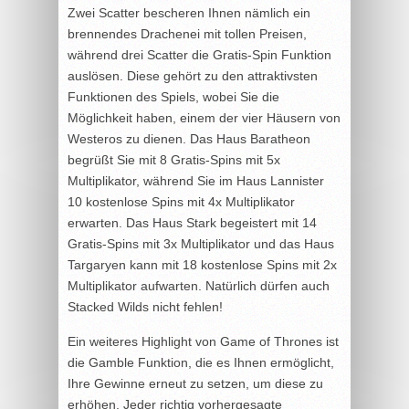
Zwei Scatter bescheren Ihnen nämlich ein
brennendes Drachenei mit tollen Preisen,
während drei Scatter die Gratis-Spin Funktion
auslösen. Diese gehört zu den attraktivsten
Funktionen des Spiels, wobei Sie die
Möglichkeit haben, einem der vier Häusern von
Westeros zu dienen. Das Haus Baratheon
begrüßt Sie mit 8 Gratis-Spins mit 5x
Multiplikator, während Sie im Haus Lannister
10 kostenlose Spins mit 4x Multiplikator
erwarten. Das Haus Stark begeistert mit 14
Gratis-Spins mit 3x Multiplikator und das Haus
Targaryen kann mit 18 kostenlose Spins mit 2x
Multiplikator aufwarten. Natürlich dürfen auch
Stacked Wilds nicht fehlen!
Ein weiteres Highlight von Game of Thrones ist
die Gamble Funktion, die es Ihnen ermöglicht,
Ihre Gewinne erneut zu setzen, um diese zu
erhöhen. Jeder richtig vorhergesagte