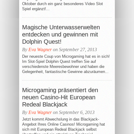
Oktober durch ein ganz besonderes Video Slot
Spiel ergänzt!...
Magische Unterwasserwelten
entdecken und gewinnen mit
Dolphin Quest!
By
Eva Wagner
on September 27, 2013
Der neueste Coup von Microgaming hat es in sich!
Im Slot-Spiel Dolphin Quest treffen Sie auf
verschiedenste Meeresbewohner und haben die
Gelegenheit, fantastische Gewinne abzuräumen...
Microgaming präsentiert den
neuen Casino-Hit European
Redeal Blackjack
By
Eva Wagner
on September 6, 2013
Jetzt kommt Abwechslung in das Blackjack-
Angebot Ihres Online Casinos! Microgaming hat
sich mit European Redeal Blackjack selbst