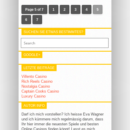
Page 5 of 7
1
2
3
4
5
6
7
SUCHEN SIE ETWAS BESTIMMTES?
GOOGLE+
LETZTE BEITRÄGE
Villento Casino
Rich Reels Casino
Nostalgia Casino
Captain Cooks Casino
Luxury Casino
AUTOR INFO
Darf ich mich vorstellen? Ich heisse Eva Wagner
und ich kümmere mich regelmässig darum, dass
Ihr hier immer die neuesten Spiele und besten
Online Casinos finden könnt! Lasst es mich