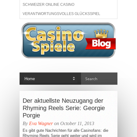
SCHWEIZER ONLINE CASINO
VERANTWORTUNGSVOLLES GLÜCKSSPIEL
ÜBER UNS
Der aktuellste Neuzugang der
Rhyming Reels Serie: Georgie
Porgie
By
Eva Wagner
on October 11, 2013
Es gibt gute Nachrichten für alle Casinofans: die
Rhyming Reels Serie geht weiter und wird im