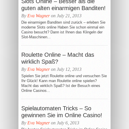
Slots Online – Besser als die
guten alten einarmigen Banditen!
By
Eva Wagner
on July 21, 2013
Die einarmigen Banditen sind zurück – erleben Sie
moderne Slots online Haben Sie schon einmal ein
Casino besucht? Dann ist Ihnen das Klingeln der
Slot-Maschinen...
Roulette Online – Macht das
wirklich Spaß?
By
Eva Wagner
on July 12, 2013
Spielen Sie jetzt Roulette online und versuchen Sie
Ihr Glück! Kann man Roulette online spielen?
Macht das wirklich Spaß? Ist der Besuch eines
Online Casinos...
Spielautomaten Tricks – So
gewinnen Sie im Online Casino!
By
Eva Wagner
on July 6, 2013