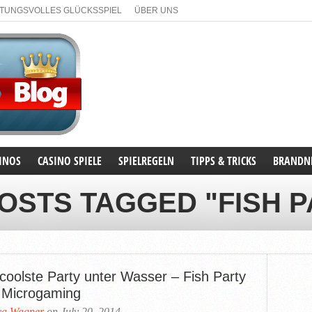
TUNGSVOLLES GLÜCKSSPIEL
ÜBER UNS
INOS
CASINO SPIELE
SPIELREGELN
TIPPS & TRICKS
BRANDNE
OSTS TAGGED "FISH 
 coolste Party unter Wasser – Fish Party
 Microgaming
va Wagner
on July 20, 2014