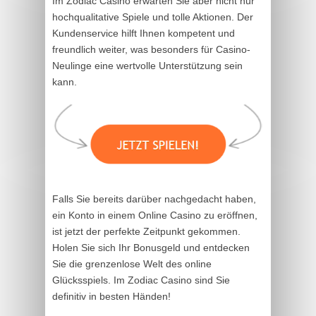
Im Zodiac Casino erwarten Sie aber nicht nur
hochqualitative Spiele und tolle Aktionen. Der
Kundenservice hilft Ihnen kompetent und
freundlich weiter, was besonders für Casino-
Neulinge eine wertvolle Unterstützung sein
kann.
Falls Sie bereits darüber nachgedacht haben,
ein Konto in einem Online Casino zu eröffnen,
ist jetzt der perfekte Zeitpunkt gekommen.
Holen Sie sich Ihr Bonusgeld und entdecken
Sie die grenzenlose Welt des online
Glücksspiels. Im Zodiac Casino sind Sie
definitiv in besten Händen!