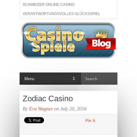
SCHWEIZER ONLINE CASINO
VERANTWORTUNGSVOLLES GLÜCKSSPIEL
ÜBER UNS
Zodiac Casino
By
Eva Wagner
on July 20, 2016
Pin It